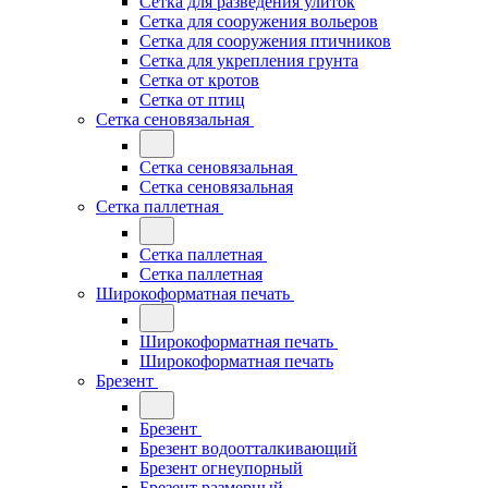
Сетка для разведения улиток
Сетка для сооружения вольеров
Сетка для сооружения птичников
Сетка для укрепления грунта
Сетка от кротов
Сетка от птиц
Сетка сеновязальная
Сетка сеновязальная
Сетка сеновязальная
Сетка паллетная
Сетка паллетная
Сетка паллетная
Широкоформатная печать
Широкоформатная печать
Широкоформатная печать
Брезент
Брезент
Брезент водоотталкивающий
Брезент огнеупорный
Брезент размерный