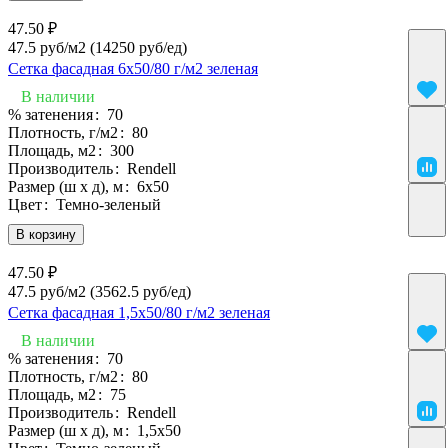
47.50 ₽
47.5 руб/м2
(14250 руб/eд)
Сетка фасадная 6х50/80 г/м2 зеленая
В наличии
% затенения
:
70
Плотность, г/м2
:
80
Площадь, м2
:
300
Производитель
:
Rendell
Размер (ш х д), м
:
6х50
Цвет
:
Темно-зеленый
В корзину
47.50 ₽
47.5 руб/м2
(3562.5 руб/eд)
Сетка фасадная 1,5х50/80 г/м2 зеленая
В наличии
% затенения
:
70
Плотность, г/м2
:
80
Площадь, м2
:
75
Производитель
:
Rendell
Размер (ш х д), м
:
1,5х50