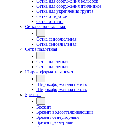
Сетка для сооружения вольеров
Сетка для сооружения птичников
Сетка для укрепления грунта
Сетка от кротов
Сетка от птиц
Сетка сеновязальная
Сетка сеновязальная
Сетка сеновязальная
Сетка паллетная
Сетка паллетная
Сетка паллетная
Широкоформатная печать
Широкоформатная печать
Широкоформатная печать
Брезент
Брезент
Брезент водоотталкивающий
Брезент огнеупорный
Брезент размерный