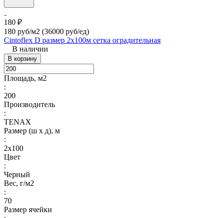
180 ₽
180 руб/м2
(36000 руб/eд)
Cintoflex D размер 2х100м сетка оградительная
В наличии
В корзину
Площадь, м2
:
200
Производитель
:
TENAX
Размер (ш х д), м
:
2х100
Цвет
:
Черный
Вес, г/м2
:
70
Размер ячейки