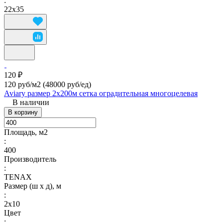
:
22х35
120 ₽
120 руб/м2
(48000 руб/eд)
Aviary размер 2х200м сетка оградительная многоцелевая
В наличии
В корзину
Площадь, м2
:
400
Производитель
:
TENAX
Размер (ш х д), м
:
2х10
Цвет
: