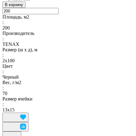
В корзину
Площадь, м2
:
200
Производитель
:
TENAX
Размер (ш х д), м
:
2х100
Цвет
:
Черный
Вес, г/м2
:
70
Размер ячейки
:
13х15