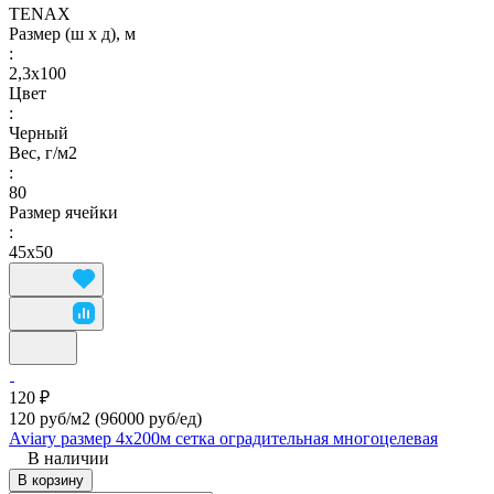
TENAX
Размер (ш х д), м
:
2,3х100
Цвет
:
Черный
Вес, г/м2
:
80
Размер ячейки
:
45х50
120 ₽
120 руб/м2
(96000 руб/eд)
Aviary размер 4х200м сетка оградительная многоцелевая
В наличии
В корзину