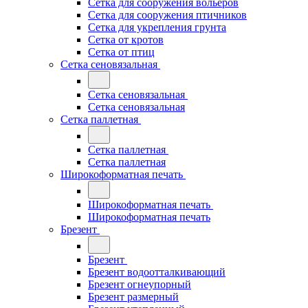
Сетка для сооружения вольеров
Сетка для сооружения птичников
Сетка для укрепления грунта
Сетка от кротов
Сетка от птиц
Сетка сеновязальная
Сетка сеновязальная
Сетка сеновязальная
Сетка паллетная
Сетка паллетная
Сетка паллетная
Широкоформатная печать
Широкоформатная печать
Широкоформатная печать
Брезент
Брезент
Брезент водоотталкивающий
Брезент огнеупорный
Брезент размерный