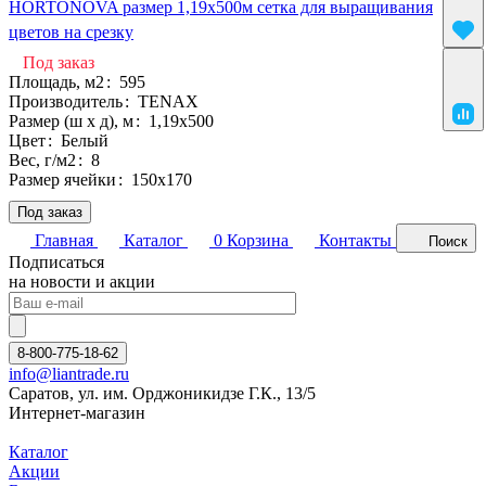
HORTONOVA размер 1,19х500м сетка для выращивания
цветов на срезку
Под заказ
Площадь, м2
:
595
Производитель
:
TENAX
Размер (ш х д), м
:
1,19х500
Цвет
:
Белый
Вес, г/м2
:
8
Размер ячейки
:
150х170
Под заказ
Главная
Каталог
0
Корзина
Контакты
Поиск
Подписаться
на новости и акции
8-800-775-18-62
info@liantrade.ru
Саратов, ул. им. Орджоникидзе Г.К., 13/5
Интернет-магазин
Каталог
Акции