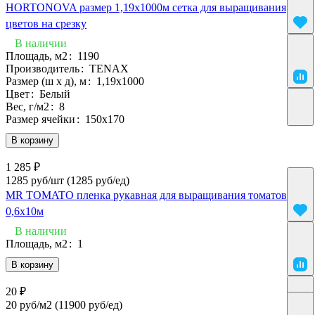
HORTONOVA размер 1,19х1000м сетка для выращивания
цветов на срезку
В наличии
Площадь, м2
:
1190
Производитель
:
TENAX
Размер (ш х д), м
:
1,19х1000
Цвет
:
Белый
Вес, г/м2
:
8
Размер ячейки
:
150х170
В корзину
1 285 ₽
1285 руб/шт
(1285 руб/eд)
MR TOMATO пленка рукавная для выращивания томатов
0,6х10м
В наличии
Площадь, м2
:
1
В корзину
20 ₽
20 руб/м2
(11900 руб/eд)