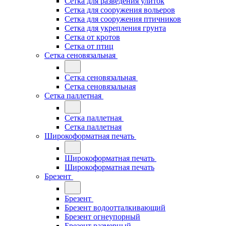
Сетка для разведения улиток
Сетка для сооружения вольеров
Сетка для сооружения птичников
Сетка для укрепления грунта
Сетка от кротов
Сетка от птиц
Сетка сеновязальная
Сетка сеновязальная
Сетка сеновязальная
Сетка паллетная
Сетка паллетная
Сетка паллетная
Широкоформатная печать
Широкоформатная печать
Широкоформатная печать
Брезент
Брезент
Брезент водоотталкивающий
Брезент огнеупорный
Брезент размерный