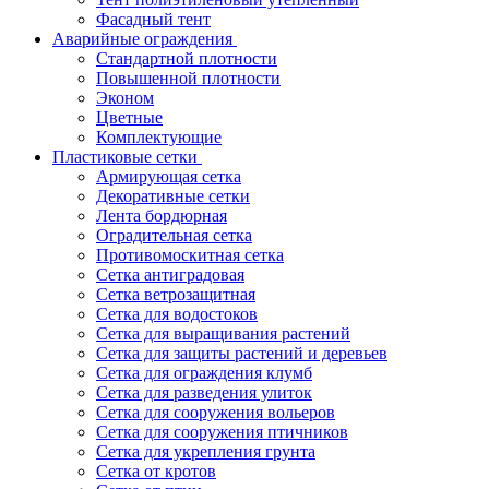
Фасадный тент
Аварийные ограждения
Стандартной плотности
Повышенной плотности
Эконом
Цветные
Комплектующие
Пластиковые сетки
Армирующая сетка
Декоративные сетки
Лента бордюрная
Оградительная сетка
Противомоскитная сетка
Сетка антиградовая
Сетка ветрозащитная
Сетка для водостоков
Сетка для выращивания растений
Сетка для защиты растений и деревьев
Сетка для ограждения клумб
Сетка для разведения улиток
Сетка для сооружения вольеров
Сетка для сооружения птичников
Сетка для укрепления грунта
Сетка от кротов