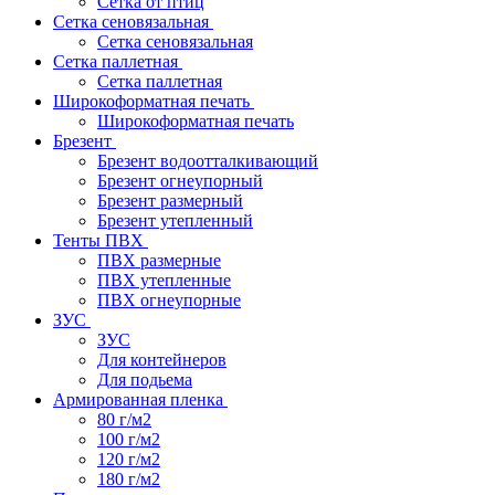
Сетка от птиц
Сетка сеновязальная
Сетка сеновязальная
Сетка паллетная
Сетка паллетная
Широкоформатная печать
Широкоформатная печать
Брезент
Брезент водоотталкивающий
Брезент огнеупорный
Брезент размерный
Брезент утепленный
Тенты ПВХ
ПВХ размерные
ПВХ утепленные
ПВХ огнеупорные
ЗУС
ЗУС
Для контейнеров
Для подьема
Армированная пленка
80 г/м2
100 г/м2
120 г/м2
180 г/м2