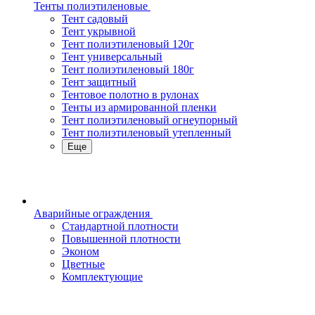
Тенты полиэтиленовые
Тент садовый
Тент укрывной
Тент полиэтиленовый 120г
Тент универсальный
Тент полиэтиленовый 180г
Тент защитный
Тентовое полотно в рулонах
Тенты из армированной пленки
Тент полиэтиленовый огнеупорный
Тент полиэтиленовый утепленный
Еще
Аварийные ограждения
Стандартной плотности
Повышенной плотности
Эконом
Цветные
Комплектующие