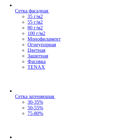
Сетка фасадная
35 г/м2
55 г/м2
80 г/м2
100 г/м2
Монофиламент
Огнеупорная
Цветная
Защитная
Фасовка
TENAX
Сетка затеняющая
30-35%
50-55%
75-80%