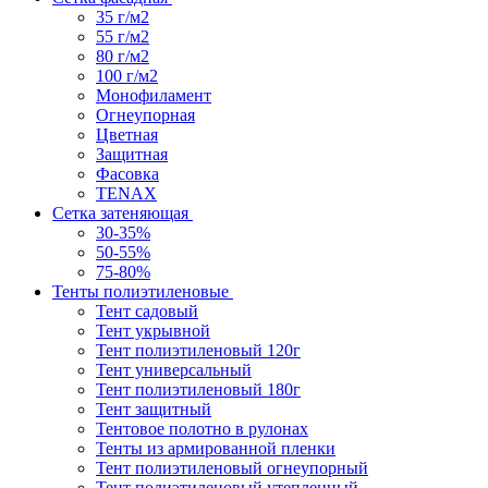
35 г/м2
55 г/м2
80 г/м2
100 г/м2
Монофиламент
Огнеупорная
Цветная
Защитная
Фасовка
TENAX
Сетка затеняющая
30-35%
50-55%
75-80%
Тенты полиэтиленовые
Тент садовый
Тент укрывной
Тент полиэтиленовый 120г
Тент универсальный
Тент полиэтиленовый 180г
Тент защитный
Тентовое полотно в рулонах
Тенты из армированной пленки
Тент полиэтиленовый огнеупорный
Тент полиэтиленовый утепленный