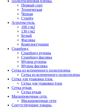
Полиэтиленовая пленка
Первый сорт
Техническая
Черная
Стрейч
Агротекстиль
100 г/м2
130 г/м2
Белый
Фасовка
Комплектующие
Спанбонд
Спанбонд рулоны
Спанбонд фасовка
Мульча рулоны
Мульча фасовка
Сетка из вспененного полиэтилена
Сетка из вспененного полиэтилена
Сетка для упаковки ёлок
Сетка для упаковки ёлок
Сетка рукав
Сетка рукав
Маскировочные сети
Маскировочные сети
Сопутствующие товары