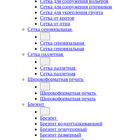
Сетка для сооружения вольеров
Сетка для сооружения птичников
Сетка для укрепления грунта
Сетка от кротов
Сетка от птиц
Сетка сеновязальная
Сетка сеновязальная
Сетка сеновязальная
Сетка паллетная
Сетка паллетная
Сетка паллетная
Широкоформатная печать
Широкоформатная печать
Широкоформатная печать
Брезент
Брезент
Брезент водоотталкивающий
Брезент огнеупорный
Брезент размерный