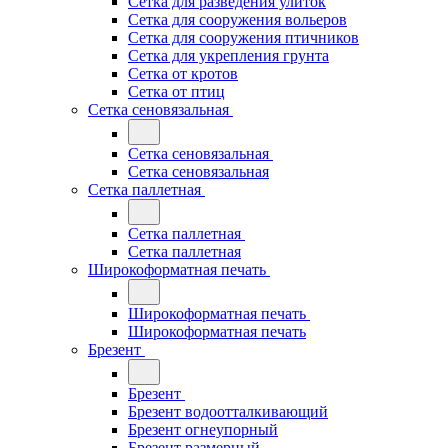
Сетка для разведения улиток
Сетка для сооружения вольеров
Сетка для сооружения птичников
Сетка для укрепления грунта
Сетка от кротов
Сетка от птиц
Сетка сеновязальная
Сетка сеновязальная
Сетка сеновязальная
Сетка паллетная
Сетка паллетная
Сетка паллетная
Широкоформатная печать
Широкоформатная печать
Широкоформатная печать
Брезент
Брезент
Брезент водоотталкивающий
Брезент огнеупорный
Брезент размерный