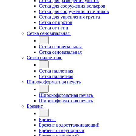
Сетка для разведения улиток
Сетка для сооружения вольеров
Сетка для сооружения птичников
Сетка для укрепления грунта
Сетка от кротов
Сетка от птиц
Сетка сеновязальная
Сетка сеновязальная
Сетка сеновязальная
Сетка паллетная
Сетка паллетная
Сетка паллетная
Широкоформатная печать
Широкоформатная печать
Широкоформатная печать
Брезент
Брезент
Брезент водоотталкивающий
Брезент огнеупорный
Брезент размерный