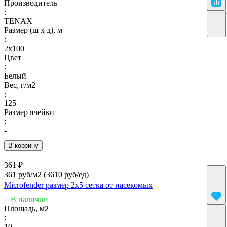
Производитель
:
TENAX
Размер (ш х д), м
:
2х100
Цвет
:
Белый
Вес, г/м2
:
125
Размер ячейки
:
-
В корзину
361 ₽
361 руб/м2
(3610 руб/eд)
Microfender размер 2х5 сетка от насекомых
В наличии
Площадь, м2
:
10