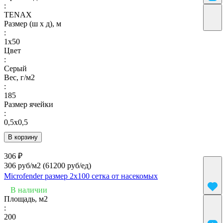
:
TENAX
Размер (ш х д), м
:
1х50
Цвет
:
Серый
Вес, г/м2
:
185
Размер ячейки
:
0,5х0,5
В корзину
306 ₽
306 руб/м2
(61200 руб/eд)
Microfender размер 2х100 сетка от насекомых
В наличии
Площадь, м2
:
200