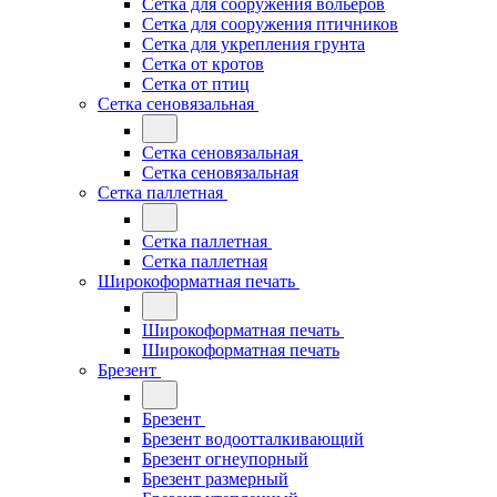
Сетка для сооружения вольеров
Сетка для сооружения птичников
Сетка для укрепления грунта
Сетка от кротов
Сетка от птиц
Сетка сеновязальная
Сетка сеновязальная
Сетка сеновязальная
Сетка паллетная
Сетка паллетная
Сетка паллетная
Широкоформатная печать
Широкоформатная печать
Широкоформатная печать
Брезент
Брезент
Брезент водоотталкивающий
Брезент огнеупорный
Брезент размерный